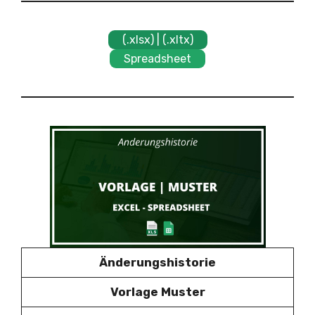
(.xlsx) | (.xltx)
Spreadsheet
Änderungshistorie
Vorlage Muster