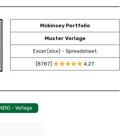
Mckinsey Portfolio
Muster Vorlage
Excel (xlsx) – Spreadsheet
[8787]
4.27
NEN) – Vorlage