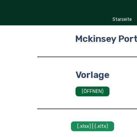
Zum
Inhalt
springen
Starseite
Mckinsey Port
Vorlage
(ÖFFNEN)
(.xlsx) | (.xltx)