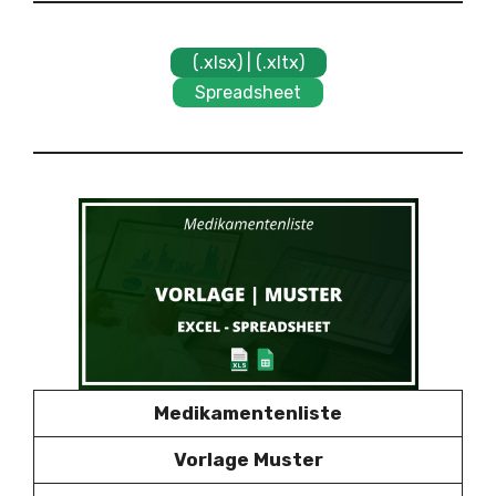
(.xlsx) | (.xltx)
Spreadsheet
Medikamentenliste
Vorlage Muster